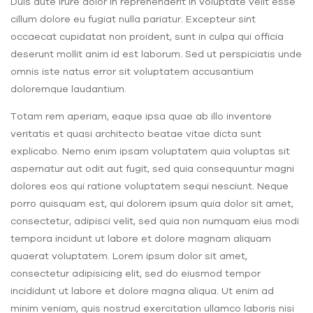
Duis aute irure dolor in reprehenderit in voluptate velit esse
cillum dolore eu fugiat nulla pariatur. Excepteur sint
occaecat cupidatat non proident, sunt in culpa qui officia
deserunt mollit anim id est laborum. Sed ut perspiciatis unde
omnis iste natus error sit voluptatem accusantium
doloremque laudantium.
Totam rem aperiam, eaque ipsa quae ab illo inventore
veritatis et quasi architecto beatae vitae dicta sunt
explicabo. Nemo enim ipsam voluptatem quia voluptas sit
aspernatur aut odit aut fugit, sed quia consequuntur magni
dolores eos qui ratione voluptatem sequi nesciunt. Neque
porro quisquam est, qui dolorem ipsum quia dolor sit amet,
consectetur, adipisci velit, sed quia non numquam eius modi
tempora incidunt ut labore et dolore magnam aliquam
quaerat voluptatem. Lorem ipsum dolor sit amet,
consectetur adipisicing elit, sed do eiusmod tempor
incididunt ut labore et dolore magna aliqua. Ut enim ad
minim veniam, quis nostrud exercitation ullamco laboris nisi