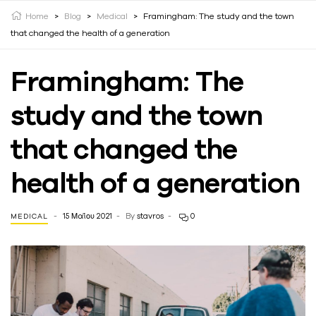
Home
>
Blog
>
Medical
>
Framingham: The study and the town
that changed the health of a generation
Framingham: The
study and the town
that changed the
health of a generation
15 Μαΐου 2021
By
stavros
0
MEDICAL